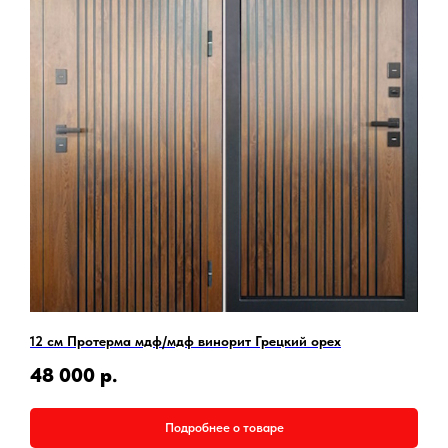
12 см Протерма мдф/мдф винорит Грецкий орех
48 000
р.
Подробнее о товаре