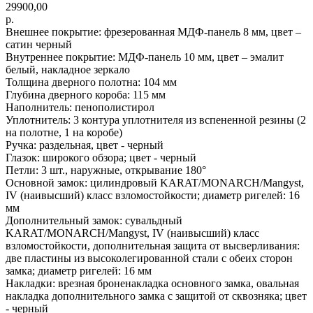
29900,00
р.
Внешнее покрытие: фрезерованная МДФ-панель 8 мм, цвет –
сатин черный
Внутреннее покрытие: МДФ-панель 10 мм, цвет – эмалит
белый, накладное зеркало
Толщина дверного полотна: 104 мм
Глубина дверного короба: 115 мм
Наполнитель: пенополистирол
Уплотнитель: 3 контура уплотнителя из вспененной резины (2
на полотне, 1 на коробе)
Ручка: раздельная, цвет - черный
Глазок: широкого обзора; цвет - черный
Петли: 3 шт., наружные, открывание 180°
Основной замок: цилиндровый KARAT/MONARCH/Mangyst,
IV (наивысший) класс взломостойкости; диаметр ригелей: 16
мм
Дополнительный замок: сувальдный
KARAT/MONARCH/Mangyst, IV (наивысший) класс
взломостойкости, дополнительная защита от высверливания:
две пластины из высоколегированной стали с обеих сторон
замка; диаметр ригелей: 16 мм
Накладки: врезная броненакладка основного замка, овальная
накладка дополнительного замка с защитой от сквозняка; цвет
- черный