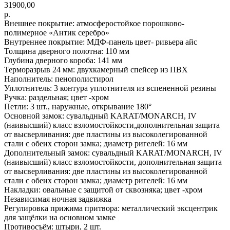
31900,00
р.
Внешнее покрытие: атмосферостойкое порошково-
полимерное «Антик серебро»
Внутреннее покрытие: МДФ-панель цвет- ривьера айс
Толщина дверного полотна: 110 мм
Глубина дверного короба: 141 мм
Терморазрыв 24 мм: двухкамерный спейсер из ПВХ
Наполнитель: пенополистирол
Уплотнитель: 3 контура уплотнителя из вспененной резины
Ручка: раздельная; цвет -хром
Петли: 3 шт., наружные, открывание 180°
Основной замок: сувальдный KARAT/MONARCH, IV
(наивысший) класс взломостойкости,дополнительная защита
от высверливания: две пластины из высоколегированной
стали с обеих сторон замка; диаметр ригелей: 16 мм
Дополнительный замок: сувальдный KARAT/MONARCH, IV
(наивысший) класс взломостойкости, дополнительная защита
от высверливания: две пластины из высоколегированной
стали с обеих сторон замка; диаметр ригелей: 16 мм
Накладки: овальные с защитой от сквозняка; цвет -хром
Независимая ночная задвижка
Регулировка прижима притвора: металлический эксцентрик
для защёлки на основном замке
Противосъём: штыри, 2 шт.