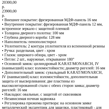
20300,00
р.
23900,00
р.
• Внешнее покрытие: фрезерованная МДФ-панель 16 мм
• Внутреннее покрытие: фрезерованная МДФ-панель 12 мм,
встроенное зеркало с защитной пленкой
• Толщина дверного полотна: 100 мм
• Глубина дверного короба: 128 мм
• Наполнитель: пенополистирол
• Уплотнитель: 2 контура уплотнителя из вспененной резины
• Ручка: раздельная, цвет - хром
• Глазок: широкого обзора, цвет - хром
• Петли: 2 шт., наружные, открывание 180°
• Основной замок: цилиндровый KARAT/MONARCH, IV
(наивысший) класс взломостойкости; диаметр ригелей: 16 мм
• Дополнительный замок: сувальдный KARAT/MONARCH,
IV (наивысший) класс взломостойкости, дополнительная
защита от высверливания: две пластины из
высоколегированной стали с обеих сторон замка; диаметр
ригелей: 16 мм
• Накладки: овальные, с защитой от сквозняков
• Независимая ночная задвижка
• Регулировка прижима притвора: на основном замке
металлический эксцентрик для защелки, пластиковый - для