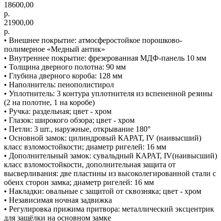
18600,00
р.
21900,00
р.
• Внешнее покрытие: атмосферостойкое порошково-
полимерное «Медный антик»
• Внутреннее покрытие: фрезерованная МДФ-панель 10 мм
• Толщина дверного полотна: 90 мм
• Глубина дверного короба: 128 мм
• Наполнитель: пенополистирол
• Уплотнитель: 3 контура уплотнителя из вспененной резины
(2 на полотне, 1 на коробе)
• Ручка: раздельная; цвет - хром
• Глазок: широкого обзора; цвет - хром
• Петли: 3 шт., наружные, открывание 180°
• Основной замок: цилиндровый КАРАТ, IV (наивысший)
класс взломостойкости; диаметр ригелей: 16 мм
• Дополнительный замок: сувальдный КАРАТ, IV(наивысший)
класс взломостойкости, дополнительная защита от
высверливания: две пластины из высоколегированной стали с
обеих сторон замка; диаметр ригелей: 16 мм
• Накладки: овальные с защитой от сквозняка; цвет - хром
• Независимая ночная задвижка
• Регулировка прижима притвора: металлический эксцентрик
для защёлки на основном замке