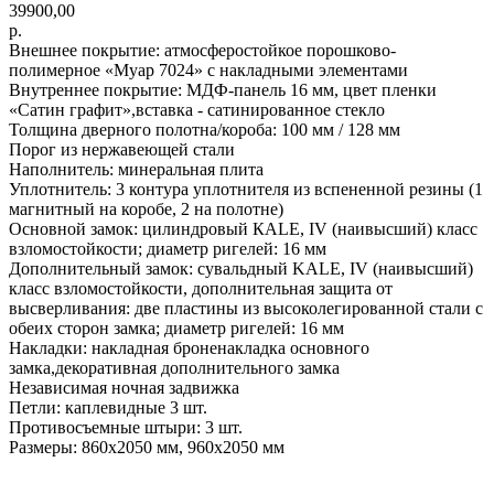
39900,00
р.
Внешнее покрытие: атмосферостойкое порошково-
полимерное «Муар 7024» с накладными элементами
Внутреннее покрытие: МДФ-панель 16 мм, цвет пленки
«Сатин графит»,вставка - сатинированное стекло
Толщина дверного полотна/короба: 100 мм / 128 мм
Порог из нержавеющей стали
Наполнитель: минеральная плита
Уплотнитель: 3 контура уплотнителя из вспененной резины (1
магнитный на коробе, 2 на полотне)
Основной замок: цилиндровый КАLЕ, IV (наивысший) клaсс
взломостойкости; диаметр ригелей: 16 мм
Дополнительный замок: сувальдный KALE, IV (наивысший)
класс взломостойкости, дополнительная защита от
высверливания: две пластины из высоколегированной стали с
обеих сторон замка; диаметр ригелей: 16 мм
Накладки: накладная броненакладка основного
замка,декоративная дополнительного замка
Независимая ночная задвижка
Петли: каплевидные 3 шт.
Противосъемные штыри: 3 шт.
Размеры: 860x2050 мм, 960х2050 мм