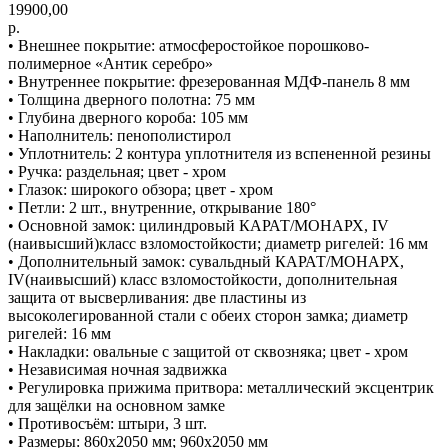
19900,00
р.
• Внешнее покрытие: атмосферостойкое порошково-
полимерное «Антик серебро»
• Внутреннее покрытие: фрезерованная МДФ-панель 8 мм
• Толщина дверного полотна: 75 мм
• Глубина дверного короба: 105 мм
• Наполнитель: пенополистирол
• Уплотнитель: 2 контура уплотнителя из вспененной резины
• Ручка: раздельная; цвет - хром
• Глазок: широкого обзора; цвет - хром
• Петли: 2 шт., внутренние, открывание 180°
• Основной замок: цилиндровый КАРАТ/МОНАРХ, IV
(наивысший)класс взломостойкости; диаметр ригелей: 16 мм
• Дополнительный замок: сувальдный КАРАТ/МОНАРХ,
IV(наивысший) класс взломостойкости, дополнительная
защита от высверливания: две пластины из
высоколегированной стали с обеих сторон замка; диаметр
ригелей: 16 мм
• Накладки: овальные с защитой от сквозняка; цвет - хром
• Независимая ночная задвижка
• Регулировка прижима притвора: металлический эксцентрик
для защёлки на основном замке
• Противосъём: штыри, 3 шт.
• Размеры: 860х2050 мм; 960х2050 мм